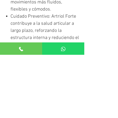
movimientos más fluidos,
flexibles y cómodos.
Cuidado Preventivo: Artriol Forte
contribuye a la salud articular a
largo plazo, reforzando la
estructura interna y reduciendo el
riesgo de molestias futuras por
falta de nutrientes.
Refuerzo Antioxidante (Vitamina
C): La inclusión de Vitamina C no
solo apoya las defensas
naturales, sino que es vital para
la síntesis de colágeno en el
organismo.
Instrucciones de Uso:
Se
recomienda tomar 1 cápsula por la