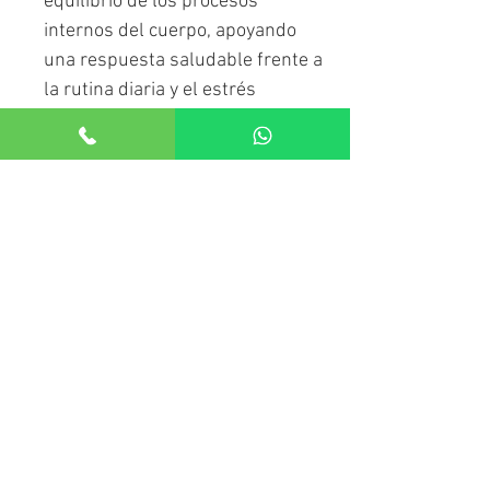
equilibrio de los procesos
internos del cuerpo, apoyando
una respuesta saludable frente a
la rutina diaria y el estrés
ambiental.
Instrucciones de Uso:
Se
recomienda tomar 1 cápsula
diariamente junto al desayuno,
acompañada de abundante agua.
Composición:
Este producto
contiene Moringa Oleifera pura, un
ingrediente único que destaca por
su riqueza natural en:
Proteínas y Aminoácidos:
Fundamentales para la